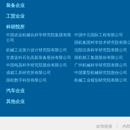
装备企业
工贸企业
科研院所
中国农业机械化科学研究院集团有限
中国中元国际工程有限公司
公司
国机集团科学技术研究院有限
机械工业第六设计研究院有限公司
沈阳仪表科学研究院有限公司
甘肃蓝科石化高新装备股份有限公司
国机精工集团股份有限公司
中国电器科学研究院股份有限公司
广州机械科学研究院有限公司
成都工具研究所有限公司
中国重型机械研究院股份公司
国机数字科技有限公司
机械工业规划研究院有限公司
汽车企业
其他企业
友情链接
|
内