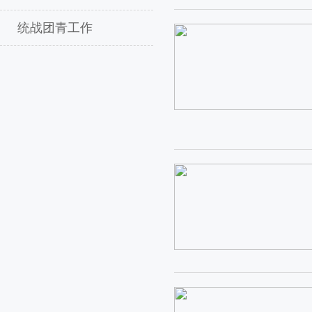
统战团青工作