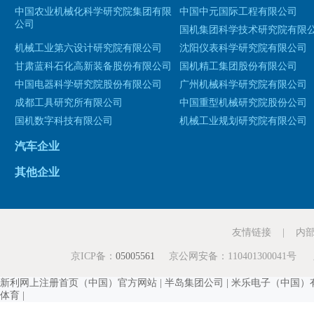
中国农业机械化科学研究院集团有限
中国中元国际工程有限公司
公司
国机集团科学技术研究院有限
机械工业第六设计研究院有限公司
沈阳仪表科学研究院有限公司
甘肃蓝科石化高新装备股份有限公司
国机精工集团股份有限公司
中国电器科学研究院股份有限公司
广州机械科学研究院有限公司
成都工具研究所有限公司
中国重型机械研究院股份公司
国机数字科技有限公司
机械工业规划研究院有限公司
汽车企业
其他企业
友情链接
|
内
京ICP备：
05005561
京公网安备：110401300041
新利网上注册首页（中国）官方网站
|
半岛集团公司
|
米乐电子（中国）
体育
|