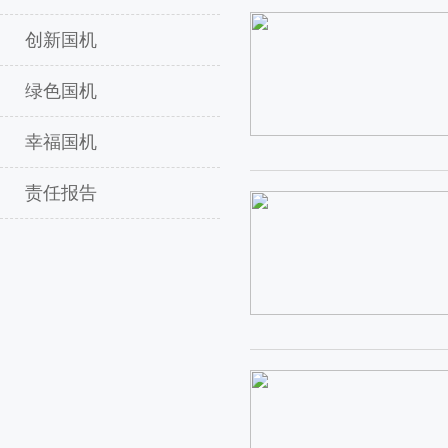
创新国机
绿色国机
幸福国机
责任报告