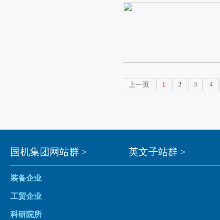
上一页
1
2
3
4
国机集团网站群 >
英文子站群 >
装备企业
工贸企业
科研院所