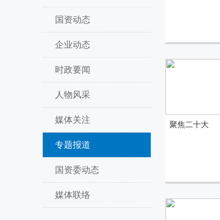
国资动态
企业动态
时政要闻
人物风采
媒体关注
聚焦二十大
专题报道
国资委动态
媒体联络