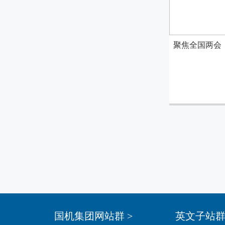
聚焦全国两会
国机集团网站群 >
英文子站群