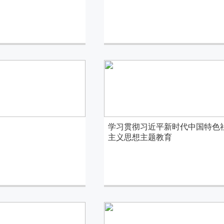
学习贯彻习近平新时代中国特色
主义思想主题教育