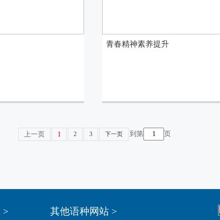
青春精神素养提升
到第
页
上一页
1
2
3
下一页
 >
其他语种网站 >