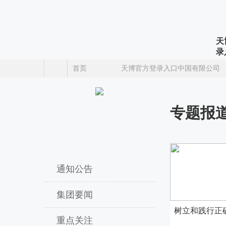
天
录
首页
天博官方登录入口中国有限公司
专题报
通知公告
集团要闻
树立和践行正
重点关注