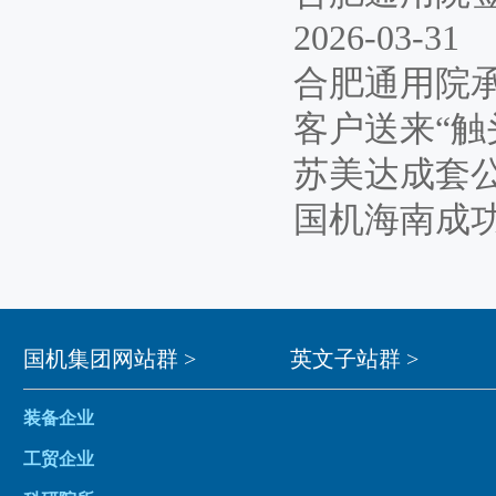
2026-03-31
合肥通用院
客户送来“触
苏美达成套
国机海南成
国机集团网站群 >
英文子站群 >
装备企业
工贸企业