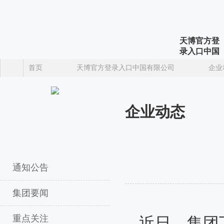
天博官方登
录入口中国
有限公司
首页
天博官方登录入口中国有限公司
企业
企业动态
通知公告
集团要闻
重点关注
近日，集团