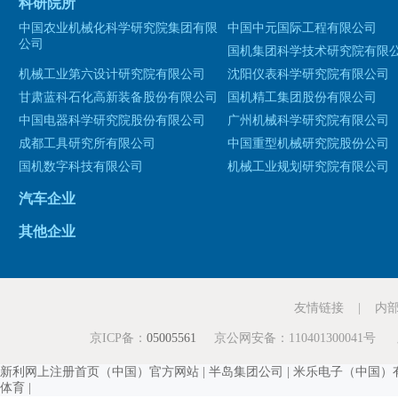
科研院所
中国农业机械化科学研究院集团有限
中国中元国际工程有限公司
公司
国机集团科学技术研究院有限
机械工业第六设计研究院有限公司
沈阳仪表科学研究院有限公司
甘肃蓝科石化高新装备股份有限公司
国机精工集团股份有限公司
中国电器科学研究院股份有限公司
广州机械科学研究院有限公司
成都工具研究所有限公司
中国重型机械研究院股份公司
国机数字科技有限公司
机械工业规划研究院有限公司
汽车企业
其他企业
友情链接
|
内
京ICP备：
05005561
京公网安备：110401300041
新利网上注册首页（中国）官方网站
|
半岛集团公司
|
米乐电子（中国）
体育
|